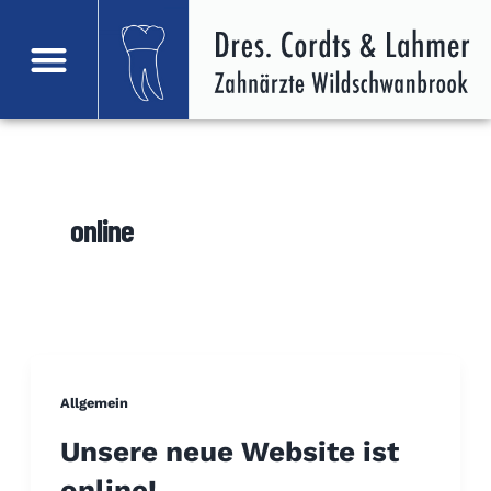
Zum
Inhalt
Menü
springen
online
Allgemein
Unsere neue Website ist
online!